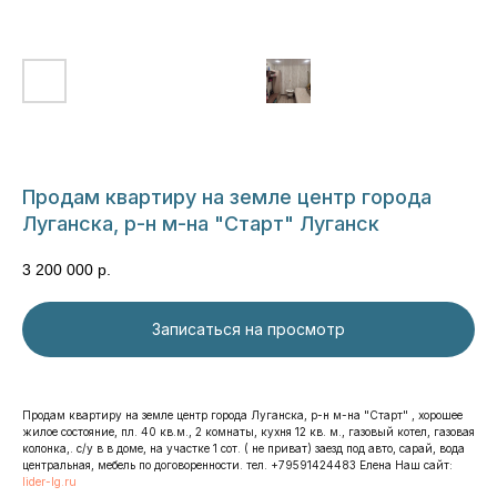
Продам квартиру на земле центр города
Луганска, р-н м-на "Старт" Луганск
3 200 000
р.
Записаться на просмотр
Продам квартиру на земле центр города Луганска, р-н м-на "Старт" , хорошее
жилое состояние, пл. 40 кв.м., 2 комнаты, кухня 12 кв. м., газовый котел, газовая
колонка,. с/у в в доме, на участке 1 сот. ( не приват) заезд под авто, сарай, вода
центральная, мебель по договоренности. тел. +79591424483 Елена Наш сайт:
lider-lg.ru