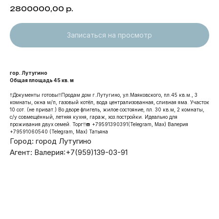
2800000,00
р.
Записаться на просмотр
гор. Лутугино
Общая площадь 45 кв. м
‼️Документы готовы️‼️Продам дом г.Лутугино, ул.Маяковского, пл.45 кв.м., 3
комнаты, окна м/п, газовый котёл, вода централизованная, сливная яма. Участок
10 сот. (не приват.) Во дворе флигель, жилое состояние, пл. 30 кв.м, 2 комнаты,
с/у совмещённый, летняя кухня, гараж, хоз.постройки. Идеально для
проживания двух семей. Торг‼️☎️ +79591390391(Telegram, Max) Валерия
+79591060540 (Telegram, Max) Татьяна
Город: город Лутугино
Агент: Валерия:+7(959)139-03-91