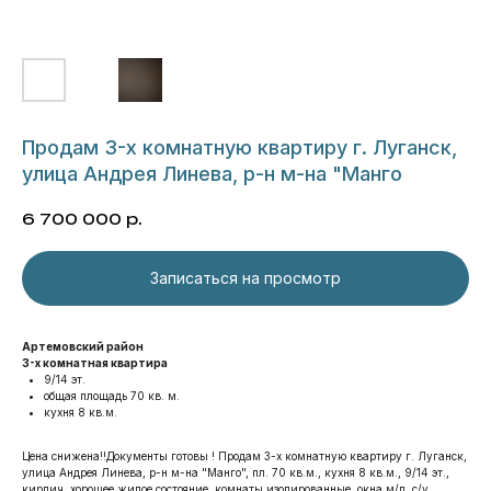
Продам 3-х комнатную квартиру г. Луганск,
улица Андрея Линева, р-н м-на "Манго
6 700 000
р.
Записаться на просмотр
Артемовский район
3-х комнатная квартира
9/14 эт.
общая площадь 70 кв. м.
кухня 8 кв.м.
Цена снижена!!Документы готовы ! Продам 3-х комнатную квартиру г. Луганск,
улица Андрея Линева, р-н м-на "Манго", пл. 70 кв.м., кухня 8 кв.м., 9/14 эт.,
кирпич, хорошее жилое состояние, комнаты изолированные, окна м/п, с/у